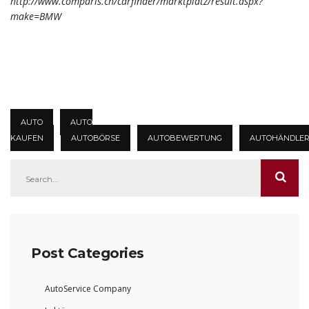
http://www.comparis.ch/carfinder/marktplatz/result.aspx?
make=BMW
AUTO
AUTO
KAUFEN
AUTOBÖRSE
AUTOBEWERTUNG
AUTOHÄNDLE
Post Categories
AutoService Company