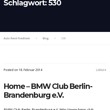
Schlagwort:
530
Auto René Friedheim
>
Blog
>
530
Posted on 18. Februar 2014
Lektüre
Home – BMW Club Berlin-
Brandenburg e.V.
BMW Club Berlin-Brandenburg e.V. http://www.bmw-club-