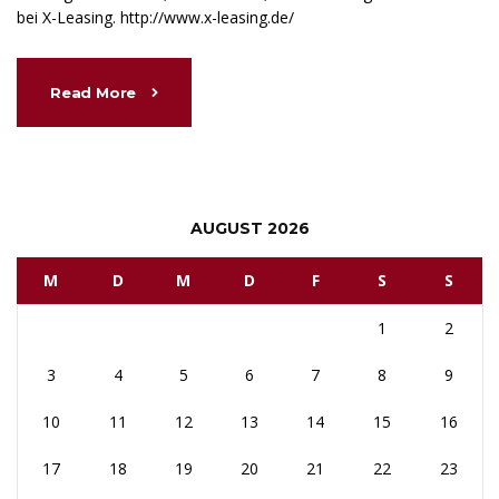
bei X-Leasing. http://www.x-leasing.de/
Read More
AUGUST 2026
M
D
M
D
F
S
S
1
2
3
4
5
6
7
8
9
10
11
12
13
14
15
16
17
18
19
20
21
22
23