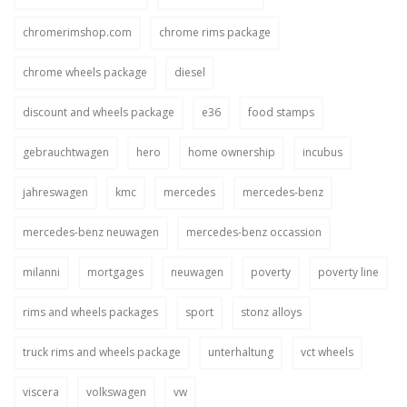
chromerimshop.com
chrome rims package
chrome wheels package
diesel
discount and wheels package
e36
food stamps
gebrauchtwagen
hero
home ownership
incubus
jahreswagen
kmc
mercedes
mercedes-benz
mercedes-benz neuwagen
mercedes-benz occassion
milanni
mortgages
neuwagen
poverty
poverty line
rims and wheels packages
sport
stonz alloys
truck rims and wheels package
unterhaltung
vct wheels
viscera
volkswagen
vw