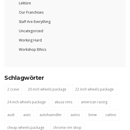
Lektüre
Our Franchises
Staff Are Everything
Uncategorized
Working Hard
Workshop Ethics
Schlagwörter
2 crave
20 inch wheels package
22 inch wheels package
24 inch wheels package
akuza rims
american racing
audi
auto
autohaendler
autos
bmw
cattivo
cheap wheels package
chrome rim shop