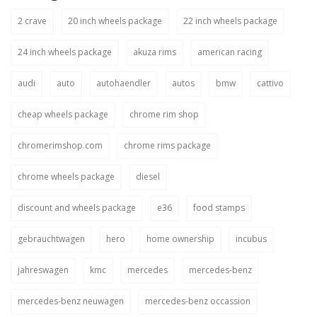
2 crave
20 inch wheels package
22 inch wheels package
24 inch wheels package
akuza rims
american racing
audi
auto
autohaendler
autos
bmw
cattivo
cheap wheels package
chrome rim shop
chromerimshop.com
chrome rims package
chrome wheels package
diesel
discount and wheels package
e36
food stamps
gebrauchtwagen
hero
home ownership
incubus
jahreswagen
kmc
mercedes
mercedes-benz
mercedes-benz neuwagen
mercedes-benz occassion