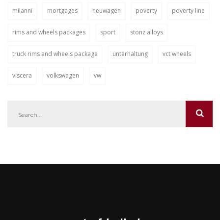
milanni
mortgages
neuwagen
poverty
poverty line
rims and wheels packages
sport
stonz alloys
truck rims and wheels package
unterhaltung
vct wheels
viscera
volkswagen
vw