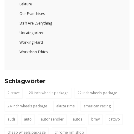
Lektüre
Our Franchises
Staff Are Everything
Uncategorized
Working Hard
Workshop Ethics
Schlagwörter
2 crave
20 inch wheels package
22 inch wheels package
24 inch wheels package
akuza rims
american racing
audi
auto
autohaendler
autos
bmw
cattivo
cheap wheels package
chrome rim shop