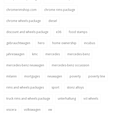
chromerimshop.com
chrome rims package
chrome wheels package
diesel
discount and wheels package
e36
food stamps
gebrauchtwagen
hero
home ownership
incubus
jahreswagen
kmc
mercedes
mercedes-benz
mercedes-benz neuwagen
mercedes-benz occassion
milanni
mortgages
neuwagen
poverty
poverty line
rims and wheels packages
sport
stonz alloys
truck rims and wheels package
unterhaltung
vct wheels
viscera
volkswagen
vw