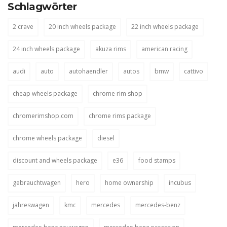
Schlagwörter
2 crave
20 inch wheels package
22 inch wheels package
24 inch wheels package
akuza rims
american racing
audi
auto
autohaendler
autos
bmw
cattivo
cheap wheels package
chrome rim shop
chromerimshop.com
chrome rims package
chrome wheels package
diesel
discount and wheels package
e36
food stamps
gebrauchtwagen
hero
home ownership
incubus
jahreswagen
kmc
mercedes
mercedes-benz