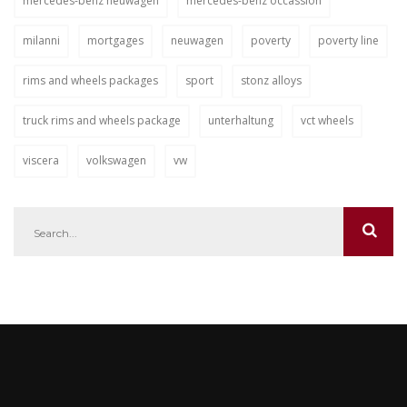
mercedes-benz neuwagen
mercedes-benz occassion
milanni
mortgages
neuwagen
poverty
poverty line
rims and wheels packages
sport
stonz alloys
truck rims and wheels package
unterhaltung
vct wheels
viscera
volkswagen
vw