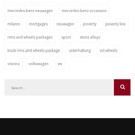
mercedes-benz neuwagen
mercedes-benz occassion
milanni
mortgages
neuwagen
poverty
poverty line
rims and wheels packages
sport
stonz alloys
truck rims and wheels package
unterhaltung
vct wheels
viscera
volkswagen
vw