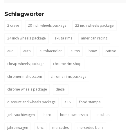
Schlagwörter
2 crave
20 inch wheels package
22 inch wheels package
24 inch wheels package
akuza rims
american racing
audi
auto
autohaendler
autos
bmw
cattivo
cheap wheels package
chrome rim shop
chromerimshop.com
chrome rims package
chrome wheels package
diesel
discount and wheels package
e36
food stamps
gebrauchtwagen
hero
home ownership
incubus
jahreswagen
kmc
mercedes
mercedes-benz