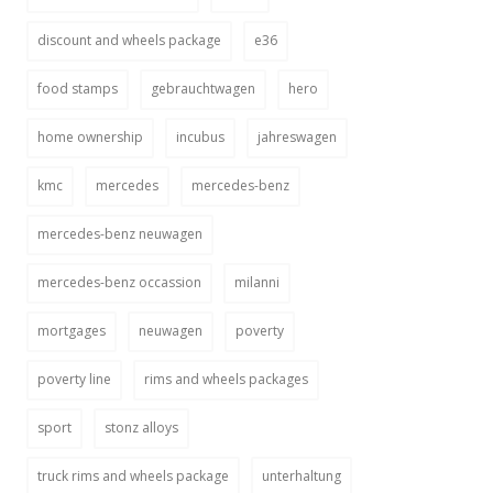
discount and wheels package
e36
food stamps
gebrauchtwagen
hero
home ownership
incubus
jahreswagen
kmc
mercedes
mercedes-benz
mercedes-benz neuwagen
mercedes-benz occassion
milanni
mortgages
neuwagen
poverty
poverty line
rims and wheels packages
sport
stonz alloys
truck rims and wheels package
unterhaltung