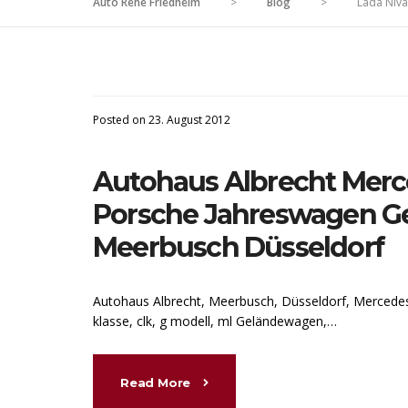
Auto René Friedheim
>
Blog
>
Lada Niva
Posted on 23. August 2012
Autohaus Albrecht Mer
Porsche Jahreswagen G
Meerbusch Düsseldorf
Autohaus Albrecht, Meerbusch, Düsseldorf, Mercedes
klasse, clk, g modell, ml Geländewagen,…
Read More