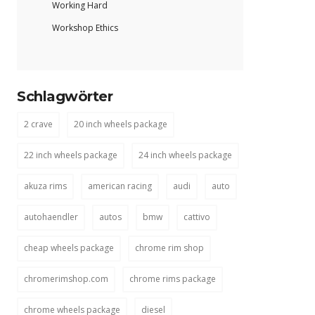
Working Hard
Workshop Ethics
Schlagwörter
2 crave
20 inch wheels package
22 inch wheels package
24 inch wheels package
akuza rims
american racing
audi
auto
autohaendler
autos
bmw
cattivo
cheap wheels package
chrome rim shop
chromerimshop.com
chrome rims package
chrome wheels package
diesel