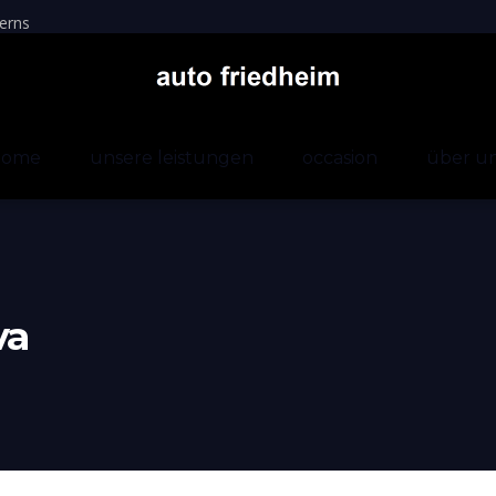
erns
home
unsere leistungen
occasion
über u
va