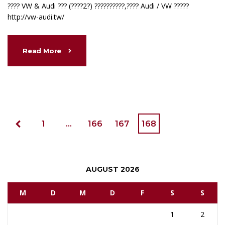
???? VW & Audi ??? (????2?) ??????????,???? Audi / VW ?????
http://vw-audi.tw/
Read More
1
…
166
167
168
AUGUST 2026
M
D
M
D
F
S
S
1
2