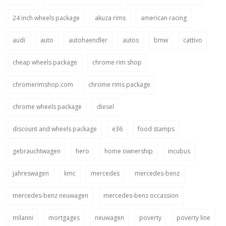
24 inch wheels package
akuza rims
american racing
audi
auto
autohaendler
autos
bmw
cattivo
cheap wheels package
chrome rim shop
chromerimshop.com
chrome rims package
chrome wheels package
diesel
discount and wheels package
e36
food stamps
gebrauchtwagen
hero
home ownership
incubus
jahreswagen
kmc
mercedes
mercedes-benz
mercedes-benz neuwagen
mercedes-benz occassion
milanni
mortgages
neuwagen
poverty
poverty line