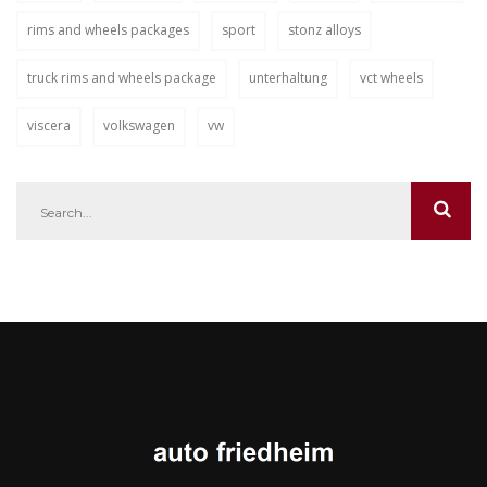
rims and wheels packages
sport
stonz alloys
truck rims and wheels package
unterhaltung
vct wheels
viscera
volkswagen
vw