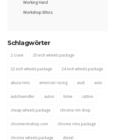
Working Hard
Workshop Ethics
Schlagwörter
2 crave
20 inch wheels package
22 inch wheels package
24 inch wheels package
akuza rims
american racing
audi
auto
autohaendler
autos
bmw
cattivo
cheap wheels package
chrome rim shop
chromerimshop.com
chrome rims package
chrome wheels package
diesel