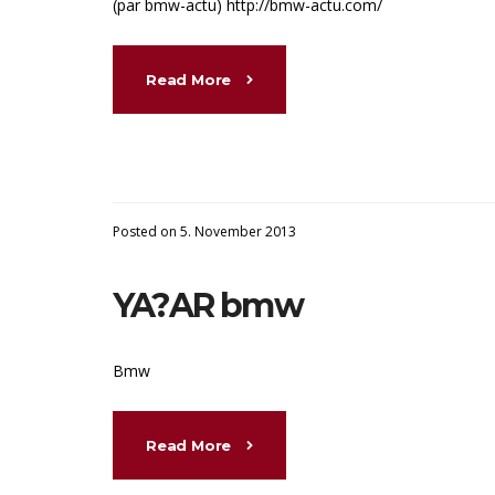
(par bmw-actu) http://bmw-actu.com/
Read More
Posted on 5. November 2013
YA?AR bmw
Bmw
Read More