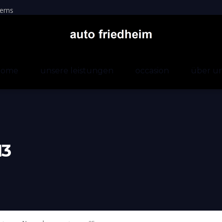
erns
home
unsere leistungen
occasion
über u
13