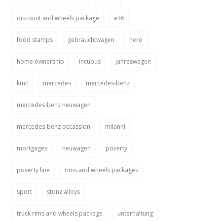
discount and wheels package
e36
food stamps
gebrauchtwagen
hero
home ownership
incubus
jahreswagen
kmc
mercedes
mercedes-benz
mercedes-benz neuwagen
mercedes-benz occassion
milanni
mortgages
neuwagen
poverty
poverty line
rims and wheels packages
sport
stonz alloys
truck rims and wheels package
unterhaltung