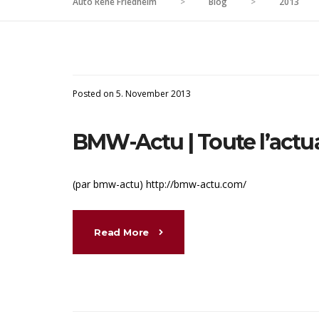
Auto René Friedheim
>
Blog
>
2013
Posted on 5. November 2013
BMW-Actu | Toute l’actua
(par bmw-actu) http://bmw-actu.com/
Read More