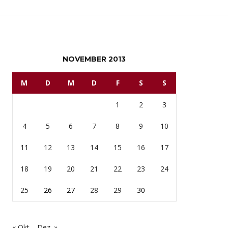
NOVEMBER 2013
M
D
M
D
F
S
S
1
2
3
4
5
6
7
8
9
10
11
12
13
14
15
16
17
18
19
20
21
22
23
24
25
26
27
28
29
30
« Okt.
Dez. »