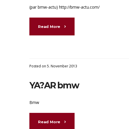
(par bmw-actu) http://bmw-actu.com/
Read More
Posted on 5. November 2013
YA?AR bmw
Bmw
Read More