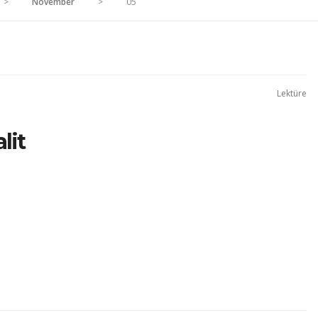
>
November
>
05
Lektüre
lit