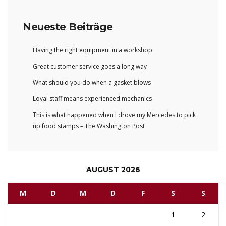
Neueste Beiträge
Having the right equipment in a workshop
Great customer service goes a long way
What should you do when a gasket blows
Loyal staff means experienced mechanics
This is what happened when I drove my Mercedes to pick
up food stamps – The Washington Post
AUGUST 2026
M
D
M
D
F
S
S
1
2