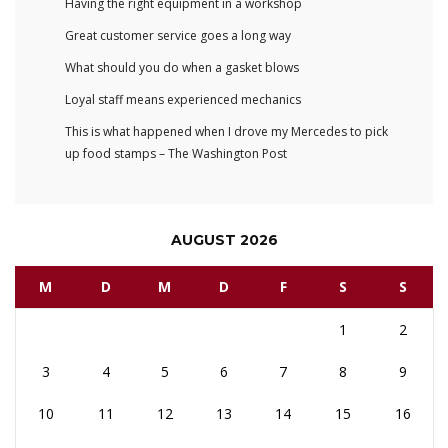
Having the right equipment in a workshop
Great customer service goes a long way
What should you do when a gasket blows
Loyal staff means experienced mechanics
This is what happened when I drove my Mercedes to pick
up food stamps – The Washington Post
AUGUST 2026
M
D
M
D
F
S
S
1
2
3
4
5
6
7
8
9
10
11
12
13
14
15
16