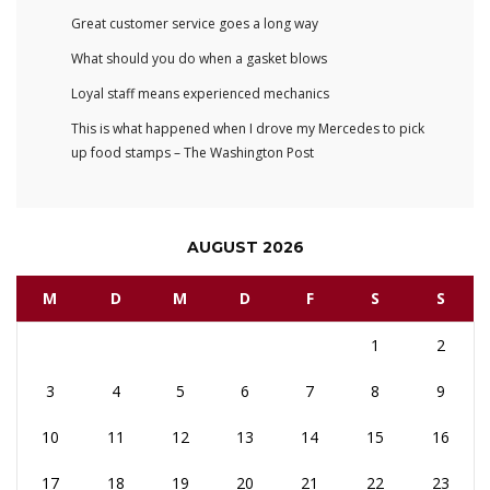
Great customer service goes a long way
What should you do when a gasket blows
Loyal staff means experienced mechanics
This is what happened when I drove my Mercedes to pick
up food stamps – The Washington Post
AUGUST 2026
M
D
M
D
F
S
S
1
2
3
4
5
6
7
8
9
10
11
12
13
14
15
16
17
18
19
20
21
22
23