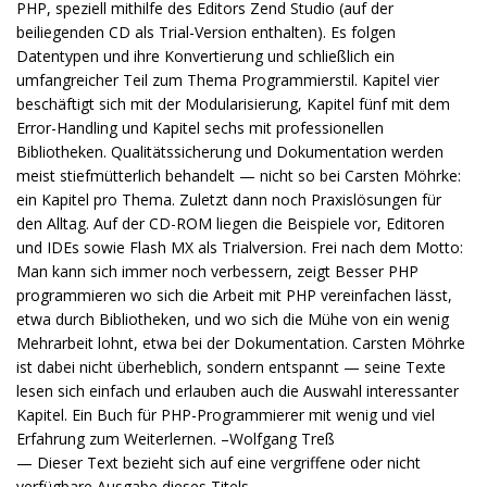
PHP, speziell mithilfe des Editors Zend Studio (auf der
beiliegenden CD als Trial-Version enthalten). Es folgen
Datentypen und ihre Konvertierung und schließlich ein
umfangreicher Teil zum Thema Programmierstil. Kapitel vier
beschäftigt sich mit der Modularisierung, Kapitel fünf mit dem
Error-Handling und Kapitel sechs mit professionellen
Bibliotheken. Qualitätssicherung und Dokumentation werden
meist stiefmütterlich behandelt — nicht so bei Carsten Möhrke:
ein Kapitel pro Thema. Zuletzt dann noch Praxislösungen für
den Alltag. Auf der CD-ROM liegen die Beispiele vor, Editoren
und IDEs sowie Flash MX als Trialversion. Frei nach dem Motto:
Man kann sich immer noch verbessern, zeigt Besser PHP
programmieren wo sich die Arbeit mit PHP vereinfachen lässt,
etwa durch Bibliotheken, und wo sich die Mühe von ein wenig
Mehrarbeit lohnt, etwa bei der Dokumentation. Carsten Möhrke
ist dabei nicht überheblich, sondern entspannt — seine Texte
lesen sich einfach und erlauben auch die Auswahl interessanter
Kapitel. Ein Buch für PHP-Programmierer mit wenig und viel
Erfahrung zum Weiterlernen. –Wolfgang Treß
— Dieser Text bezieht sich auf eine vergriffene oder nicht
verfügbare Ausgabe dieses Titels.