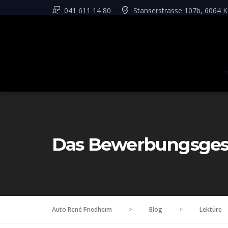
041 611 14 80
Stanserstrasse 107b, 6064 K
Das Bewerbungsges
Auto René Friedheim
>
Blog
>
Lektüre