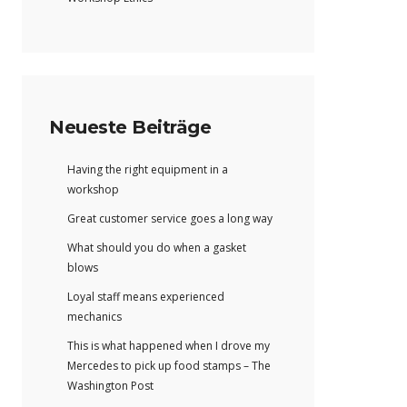
Neueste Beiträge
Having the right equipment in a
workshop
Great customer service goes a long way
What should you do when a gasket
blows
Loyal staff means experienced
mechanics
This is what happened when I drove my
Mercedes to pick up food stamps – The
Washington Post