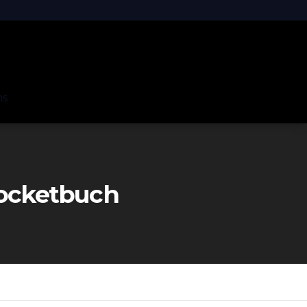
ns
ocketbuch