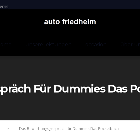
erns
home
unsere leistungen
occasion
über u
präch Für Dummies Das P
>
Das Bewerbungsgespräch für Dummies Das Pocketbuch