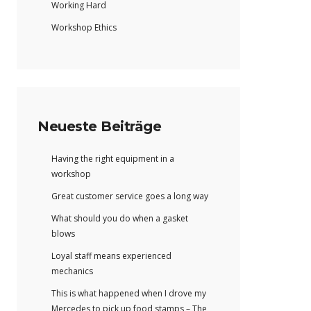
Working Hard
Workshop Ethics
Neueste Beiträge
Having the right equipment in a
workshop
Great customer service goes a long way
What should you do when a gasket
blows
Loyal staff means experienced
mechanics
This is what happened when I drove my
Mercedes to pick up food stamps – The