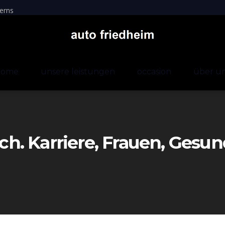
erns
home
unsere leistungen
occasion
über u
. Karriere, Frauen, Gesund