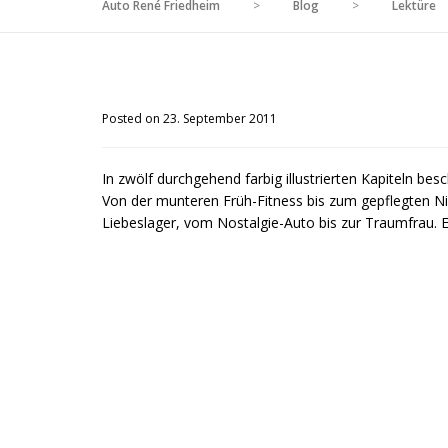
Auto René Friedheim
>
Blog
>
Lektüre
Posted on 23. September 2011
In zwölf durchgehend farbig illustrierten Kapiteln be
Von der munteren Früh-Fitness bis zum gepflegten N
Liebeslager, vom Nostalgie-Auto bis zur Traumfrau. Ei