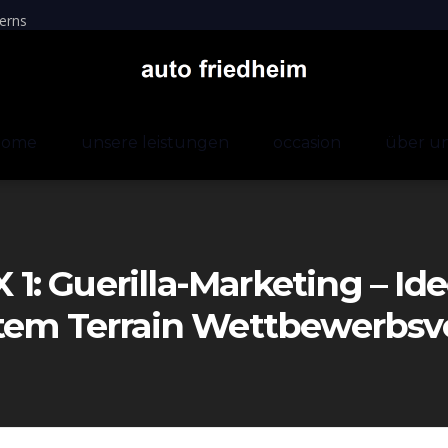
erns
home
unsere leistungen
occasion
über u
X 1: Guerilla-Marketing – I
tem Terrain Wettbewerbsvor