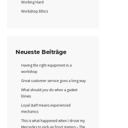
Working Hard
Workshop Ethics
Neueste Beiträge
Having the right equipment in a
workshop
Great customer service goes a long way
What should you do when a gasket
blows
Loyal staff means experienced
mechanics
This is what happened when I drove my
Mercedes to pick up food stamps – The