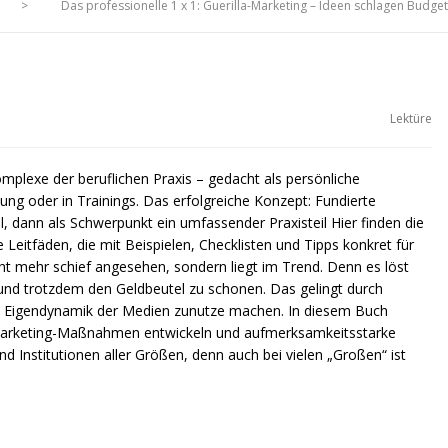
>
Das professionelle 1 x 1: Guerilla-Marketing – Ideen schlagen Budge
Lektüre
plexe der beruflichen Praxis – gedacht als persönliche
ung oder in Trainings. Das erfolgreiche Konzept: Fundierte
 dann als Schwerpunkt ein umfassender Praxisteil Hier finden die
Leitfäden, die mit Beispielen, Checklisten und Tipps konkret für
icht mehr schief angesehen, sondern liegt im Trend. Denn es löst
 und trotzdem den Geldbeutel zu schonen. Das gelingt durch
die Eigendynamik der Medien zunutze machen. In diesem Buch
lla-Marketing-Maßnahmen entwickeln und aufmerksamkeitsstarke
Institutionen aller Größen, denn auch bei vielen „Großen“ ist