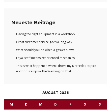
Neueste Beiträge
Having the right equipment in a workshop
Great customer service goes a long way
What should you do when a gasket blows
Loyal staff means experienced mechanics
This is what happened when I drove my Mercedes to pick
up food stamps – The Washington Post
AUGUST 2026
M
D
M
D
F
S
S