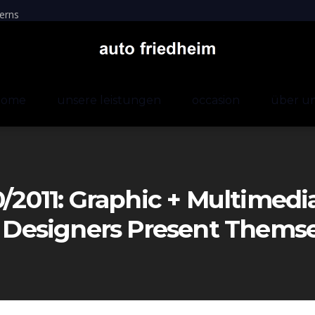
erns
home
unsere leistungen
occasion
über u
0/2011: Graphic + Multimed
d; Designers Present Thems