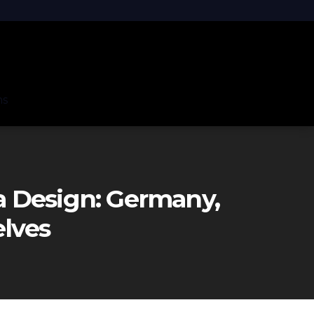
ns
ia Design: Germany,
elves