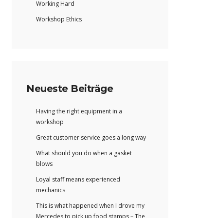
Working Hard
Workshop Ethics
Neueste Beiträge
Having the right equipment in a
workshop
Great customer service goes a long way
What should you do when a gasket
blows
Loyal staff means experienced
mechanics
This is what happened when I drove my
Mercedes to pick up food stamps – The