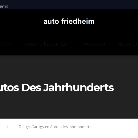
erns
home
unsere leistungen
occasion
über u
utos Des Jahrhunderts
>
Die großartigsten Autos des Jahrhunderts