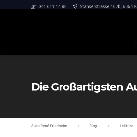
041 611 14 80
Stanserstrasse 107b, 6064 K
Die Großartigsten A
Auto René Friedheim
>
Blog
>
Lektüre