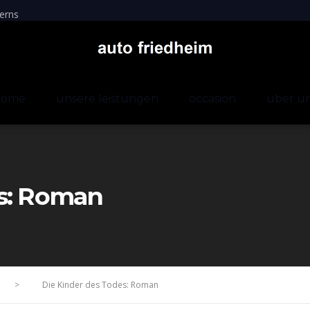
erns
home
unsere leistungen
occasion
über u
es: Roman
>
Die Kinder des Todes: Roman