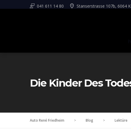
041 611 14 80
Stanserstrasse 107b, 6064 K
Die Kinder Des Tod
Auto René Friedheim
>
Blog
>
Lektüre