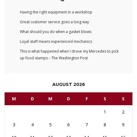
Having the right equipment in a workshop
Great customer service goes a long way
What should you do when a gasket blows
Loyal staff means experienced mechanics
This is what happened when I drove my Mercedes to pick
up food stamps – The Washington Post
AUGUST 2026
M
D
M
D
F
S
S
1
2
3
4
5
6
7
8
9