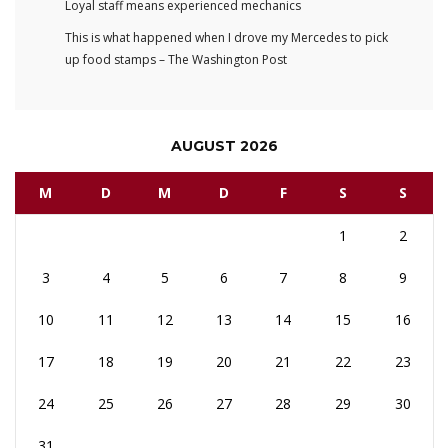
Loyal staff means experienced mechanics
This is what happened when I drove my Mercedes to pick
up food stamps – The Washington Post
AUGUST 2026
M
D
M
D
F
S
S
1
2
3
4
5
6
7
8
9
10
11
12
13
14
15
16
17
18
19
20
21
22
23
24
25
26
27
28
29
30
31