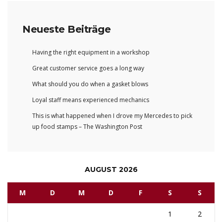
Neueste Beiträge
Having the right equipment in a workshop
Great customer service goes a long way
What should you do when a gasket blows
Loyal staff means experienced mechanics
This is what happened when I drove my Mercedes to pick
up food stamps – The Washington Post
AUGUST 2026
M
D
M
D
F
S
S
1
2