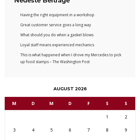
Neueste Beiträge
Having the right equipment in a workshop
Great customer service goes a long way
What should you do when a gasket blows
Loyal staff means experienced mechanics
This is what happened when I drove my Mercedes to pick
up food stamps – The Washington Post
AUGUST 2026
M
D
M
D
F
S
S
1
2
3
4
5
6
7
8
9