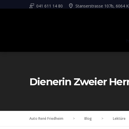
041 611 14 80
Stanserstrasse 107b, 6064 K
Dienerin Zweier Her
Auto René Friedheim
>
Blog
>
Lektüre