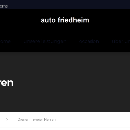
erns
home
unsere leistungen
occasion
über u
ren
>
Dienerin zweier Herren