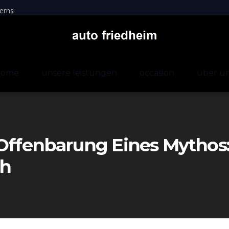
erns
home
unsere leistungen
occasion
über u
e Offenbarung Eines Myth
ch