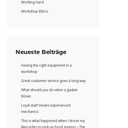
Working Hard
Workshop Ethics
Neueste Beiträge
Having the right equipment in a
workshop
Great customer service goes a long way
What should you do when a gasket
blows
Loyal staff means experienced
mechanics
This is what happened when I drove my
Mercedes to pick up food stamps – The