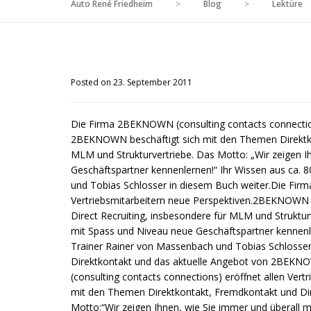
Auto René Friedheim
>
Blog
>
Lektüre
Posted on 23. September 2011
Die Firma 2BEKNOWN (consulting contacts connections
2BEKNOWN beschäftigt sich mit den Themen Direktkon
MLM und Strukturvertriebe. Das Motto: „Wir zeigen I
Geschäftspartner kennenlernen!“ Ihr Wissen aus ca. 
und Tobias Schlosser in diesem Buch weiter.Die Fir
Vertriebsmitarbeitern neue Perspektiven.2BEKNOWN 
Direct Recruiting, insbesondere für MLM und Struktur
mit Spass und Niveau neue Geschäftspartner kennenle
Trainer Rainer von Massenbach und Tobias Schlosse
Direktkontakt und das aktuelle Angebot von 2BEK
(consulting contacts connections) eröffnet allen Ve
mit den Themen Direktkontakt, Fremdkontakt und Dir
Motto:“Wir zeigen Ihnen, wie Sie immer und überall 