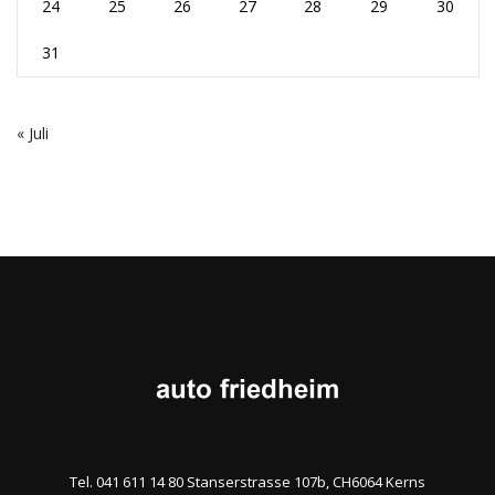
24
25
26
27
28
29
30
31
« Juli
Tel. 041 611 14 80 Stanserstrasse 107b, CH6064 Kerns