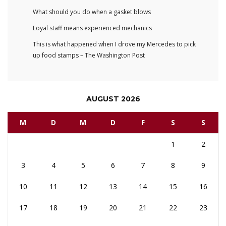
What should you do when a gasket blows
Loyal staff means experienced mechanics
This is what happened when I drove my Mercedes to pick
up food stamps – The Washington Post
AUGUST 2026
M
D
M
D
F
S
S
1
2
3
4
5
6
7
8
9
10
11
12
13
14
15
16
17
18
19
20
21
22
23