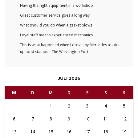
Having the right equipment in a workshop
Great customer service goes a long way
What should you do when a gasket blows
Loyal staff means experienced mechanics
This is what happened when I drove my Mercedes to pick
up food stamps – The Washington Post
JULI 2026
M
D
M
D
F
S
S
1
2
3
4
5
6
7
8
9
10
11
12
13
14
15
16
17
18
19