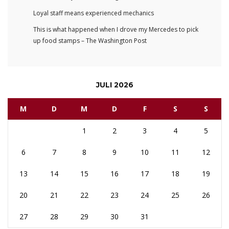
Loyal staff means experienced mechanics
This is what happened when I drove my Mercedes to pick
up food stamps – The Washington Post
JULI 2026
M
D
M
D
F
S
S
1
2
3
4
5
6
7
8
9
10
11
12
13
14
15
16
17
18
19
20
21
22
23
24
25
26
27
28
29
30
31