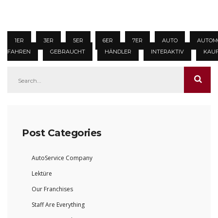
1ER
3ER
5ER
6ER
7ER
AUTO
AUTOM
FAHREN
GEBRAUCHT
HÄNDLER
INTERAKTIV
KAU
Post Categories
AutoService Company
Lektüre
Our Franchises
Staff Are Everything