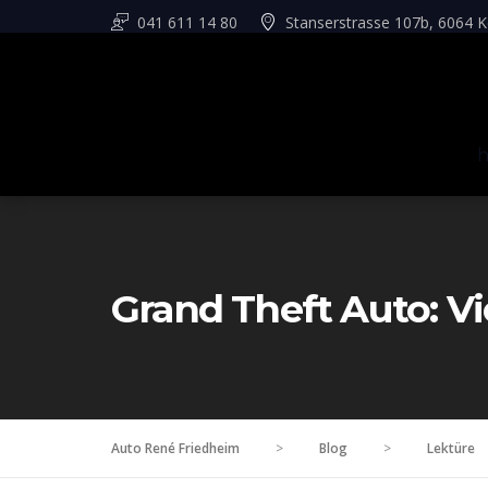
041 611 14 80
Stanserstrasse 107b, 6064 K
Grand Theft Auto: Vic
Auto René Friedheim
>
Blog
>
Lektüre