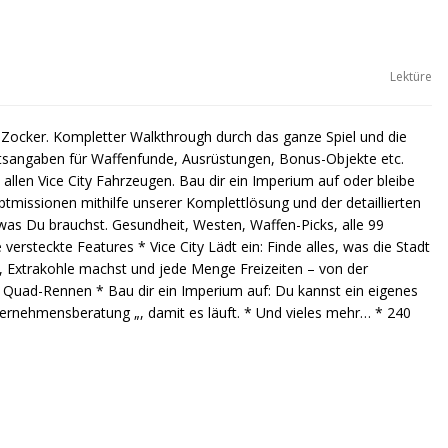
Lektüre
r Zocker. Kompletter Walkthrough durch das ganze Spiel und die
rtsangaben für Waffenfunde, Ausrüstungen, Bonus-Objekte etc.
t allen Vice City Fahrzeugen. Bau dir ein Imperium auf oder bleibe
ptmissionen mithilfe unserer Komplettlösung und der detaillierten
 was Du brauchst. Gesundheit, Westen, Waffen-Picks, alle 99
rsteckte Features * Vice City Lädt ein: Finde alles, was die Stadt
t, Extrakohle machst und jede Menge Freizeiten – von der
nd Quad-Rennen * Bau dir ein Imperium auf: Du kannst ein eigenes
ernehmensberatung „, damit es läuft. * Und vieles mehr… * 240