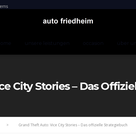
erns
home
unsere leistungen
occasion
über u
e City Stories – Das Offizi
>
Grand Theft Auto: Vice City Stories – Das offizielle Strategiebuch