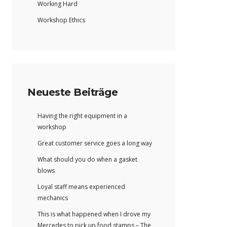
Working Hard
Workshop Ethics
Neueste Beiträge
Having the right equipment in a
workshop
Great customer service goes a long way
What should you do when a gasket
blows
Loyal staff means experienced
mechanics
This is what happened when I drove my
Mercedes to pick up food stamps – The