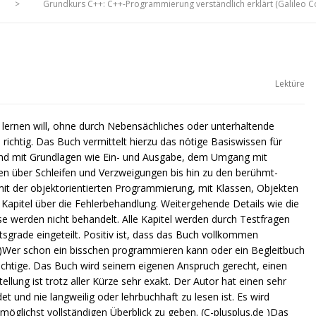
>
Grundkurs C++: C++-Programmierung verständlich erklärt (Galileo 
Lektüre
lernen will, ohne durch Nebensächliches oder unterhaltende
richtig. Das Buch vermittelt hierzu das nötige Basiswissen für
d mit Grundlagen wie Ein- und Ausgabe, dem Umgang mit
en über Schleifen und Verzweigungen bis hin zu den berühmt-
mit der objektorientierten Programmierung, mit Klassen, Objekten
Kapitel über die Fehlerbehandlung. Weitergehende Details wie die
e werden nicht behandelt. Alle Kapitel werden durch Testfragen
tsgrade eingeteilt. Positiv ist, dass das Buch vollkommen
)Wer schon ein bisschen programmieren kann oder ein Begleitbuch
richtige. Das Buch wird seinem eigenen Anspruch gerecht, einen
llung ist trotz aller Kürze sehr exakt. Der Autor hat einen sehr
et und nie langweilig oder lehrbuchhaft zu lesen ist. Es wird
öglichst vollständigen Überblick zu geben. (C-plusplus.de )Das