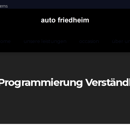
erns
home
unsere leistungen
occasion
über u
Programmierung Verständlic