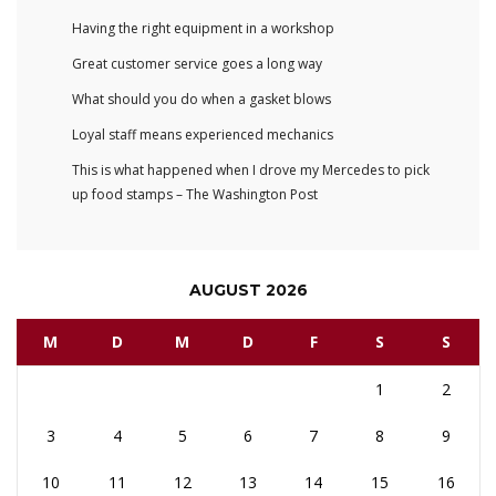
Having the right equipment in a workshop
Great customer service goes a long way
What should you do when a gasket blows
Loyal staff means experienced mechanics
This is what happened when I drove my Mercedes to pick
up food stamps – The Washington Post
AUGUST 2026
M
D
M
D
F
S
S
1
2
3
4
5
6
7
8
9
10
11
12
13
14
15
16