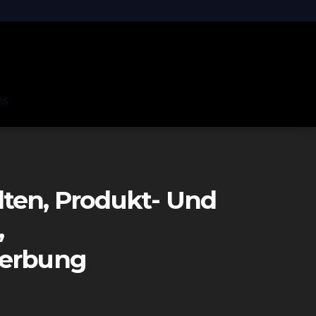
ns
ten, Produkt- Und
,
Werbung