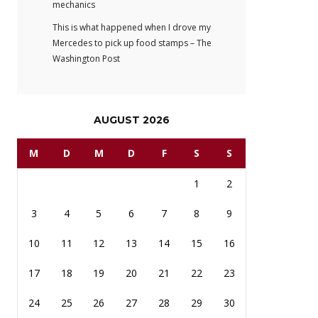
mechanics
This is what happened when I drove my
Mercedes to pick up food stamps – The
Washington Post
AUGUST 2026
M
D
M
D
F
S
S
1
2
3
4
5
6
7
8
9
10
11
12
13
14
15
16
17
18
19
20
21
22
23
24
25
26
27
28
29
30