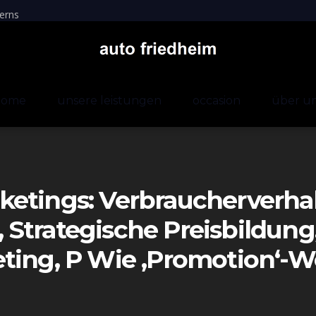
erns
home
unsere leistungen
occasion
über u
etings: Verbraucherverhal
Strategische Preisbildung
eting, P Wie ‚Promotion‘-