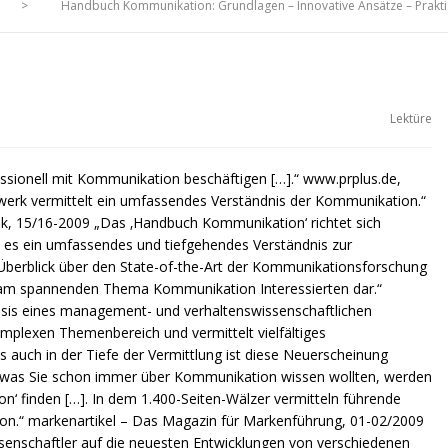
>
Handbuch Kommunikation: Grundlagen – Innovative Ansätze – Prak
Lektüre
fessionell mit Kommunikation beschäftigen […].“ www.prplus.de,
erk vermittelt ein umfassendes Verständnis der Kommunikation.“
ik, 15/16-2009 „Das ‚Handbuch Kommunikation‘ richtet sich
 es ein umfassendes und tiefgehendes Verständnis zur
Überblick über den State-of-the-Art der Kommunikationsforschung
alle am spannenden Thema Kommunikation Interessierten dar.“
asis eines management- und verhaltenswissenschaftlichen
plexen Themenbereich und vermittelt vielfältiges
s auch in der Tiefe der Vermittlung ist diese Neuerscheinung
, was Sie schon immer über Kommunikation wissen wollten, werden
n‘ finden […]. In dem 1.400-Seiten-Wälzer vermitteln führende
ion.“ markenartikel – Das Magazin für Markenführung, 01-02/2009
enschaftler auf die neuesten Entwicklungen von verschiedenen