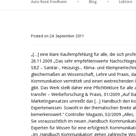
Auto René Friedheim
>
Blog
>
Lektüre
Posted on 24. September 2011
„[…] eine klare Kaufempfehlung für alle, die sich pro
26.11.2009 „Das sehr empfehlenswerte Nachschlagew
SBZ – Sanitär-, Heizungs-, Klima- und Klempnertechn
gleichermaßen an Wissenschaft, Lehre und Praxis, da
Kommunikation vermittelt und einen weitreichenden 
gibt. Das Werk stellt daher eine Pflichtlektüre für 
transfer – Werbeforschung & Praxis, 01/2009 „Auf B
Marketingansatzes umreißt das […] Handbuch den kom
Expertenwissen. Sowohl in der thematischen Breite al
bemerkenswert.“ Controller Magazin, 02/2009 „Alles
Sie voraussichtlich im neuen ‚Handbuch Kommunikatio
Experten für Wissen für eine erfolgreich Kommunikat
„Im ‚Handbuch Kommunikation‘ gehen zahlreiche Wiss