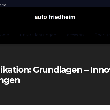
erns
home
unsere leistungen
occasion
über u
tion: Grundlagen – Innov
ungen