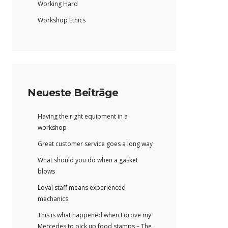
Working Hard
Workshop Ethics
Neueste Beiträge
Having the right equipment in a
workshop
Great customer service goes a long way
What should you do when a gasket
blows
Loyal staff means experienced
mechanics
This is what happened when I drove my
Mercedes to pick up food stamps – The