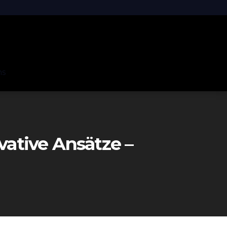
ns
ative Ansätze –