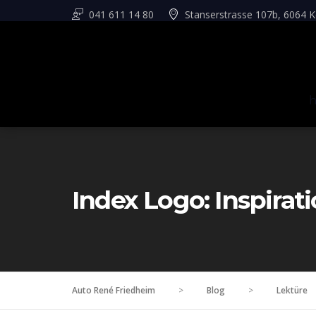
041 611 14 80
Stanserstrasse 107b, 6064 K
Index Logo: Inspirat
Auto René Friedheim
>
Blog
>
Lektüre