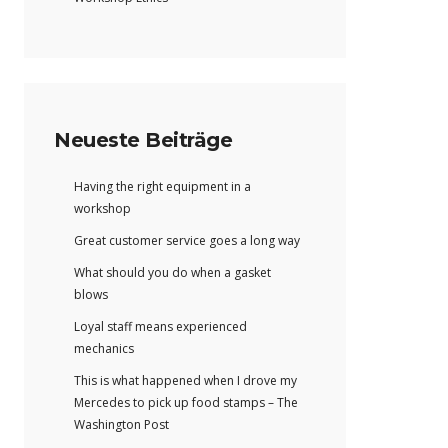
Neueste Beiträge
Having the right equipment in a
workshop
Great customer service goes a long way
What should you do when a gasket
blows
Loyal staff means experienced
mechanics
This is what happened when I drove my
Mercedes to pick up food stamps – The
Washington Post