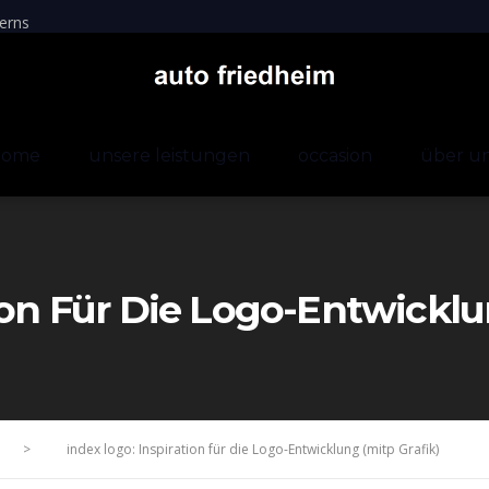
erns
home
unsere leistungen
occasion
über u
ion Für Die Logo-Entwicklu
>
index logo: Inspiration für die Logo-Entwicklung (mitp Grafik)