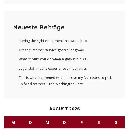
Neueste Beiträge
Having the right equipment in a workshop
Great customer service goes a long way
What should you do when a gasket blows
Loyal staff means experienced mechanics
This is what happened when I drove my Mercedes to pick
up food stamps – The Washington Post
AUGUST 2026
M
D
M
D
F
S
S