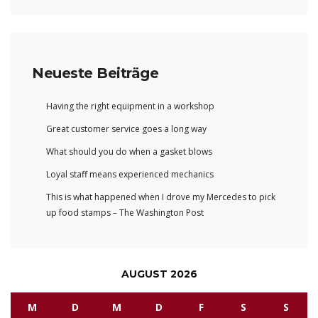
Neueste Beiträge
Having the right equipment in a workshop
Great customer service goes a long way
What should you do when a gasket blows
Loyal staff means experienced mechanics
This is what happened when I drove my Mercedes to pick
up food stamps – The Washington Post
AUGUST 2026
M
D
M
D
F
S
S