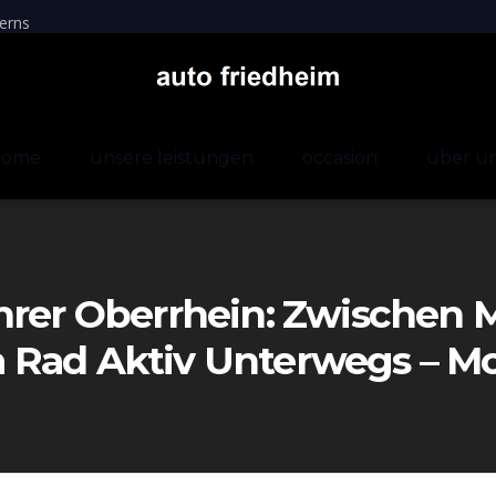
erns
home
unsere leistungen
occasion
über u
ührer Oberrhein: Zwischen
 Rad Aktiv Unterwegs – M