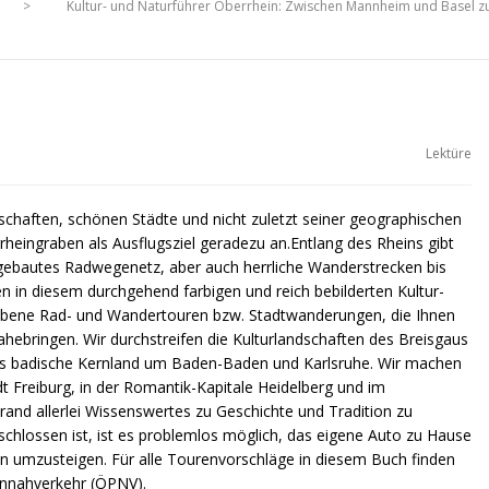
>
Kultur- und Naturführer Oberrhein: Zwischen Mannheim und Basel z
Lektüre
dschaften, schönen Städte und nicht zuletzt seiner geographischen
rheingraben als Ausflugsziel geradezu an.Entlang des Rheins gibt
sgebautes Radwegenetz, aber auch herrliche Wanderstrecken bis
n in diesem durchgehend farbigen und reich bebilderten Kultur-
riebene Rad- und Wandertouren bzw. Stadtwanderungen, die Ihnen
hebringen. Wir durchstreifen die Kulturlandschaften des Breisgaus
das badische Kernland um Baden-Baden und Karlsruhe. Wir machen
 Freiburg, in der Romantik-Kapitale Heidelberg und im
nd allerlei Wissenswertes zu Geschichte und Tradition zu
chlossen ist, ist es problemlos möglich, das eigene Auto zu Hause
n umzusteigen. Für alle Tourenvorschläge in diesem Buch finden
nennahverkehr (ÖPNV).