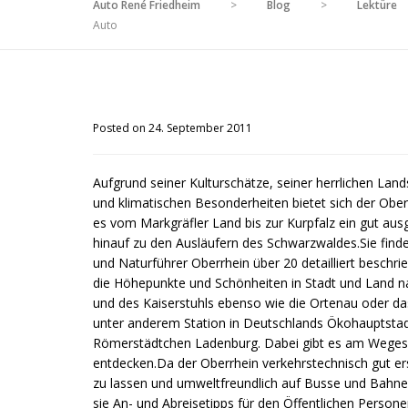
Auto René Friedheim
>
Blog
>
Lektüre
Auto
Posted on 24. September 2011
Aufgrund seiner Kulturschätze, seiner herrlichen Lan
und klimatischen Besonderheiten bietet sich der Ober
es vom Markgräfler Land bis zur Kurpfalz ein gut au
hinauf zu den Ausläufern des Schwarzwaldes.Sie finde
und Naturführer Oberrhein über 20 detailliert besch
die Höhepunkte und Schönheiten in Stadt und Land na
und des Kaiserstuhls ebenso wie die Ortenau oder 
unter anderem Station in Deutschlands Ökohauptstadt
Römerstädtchen Ladenburg. Dabei gibt es am Wegesra
entdecken.Da der Oberrhein verkehrstechnisch gut ers
zu lassen und umweltfreundlich auf Busse und Bahne
sie An- und Abreisetipps für den Öffentlichen Perso