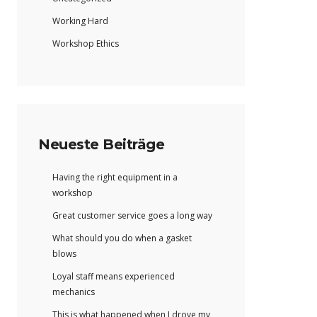
Working Hard
Workshop Ethics
Neueste Beiträge
Having the right equipment in a
workshop
Great customer service goes a long way
What should you do when a gasket
blows
Loyal staff means experienced
mechanics
This is what happened when I drove my