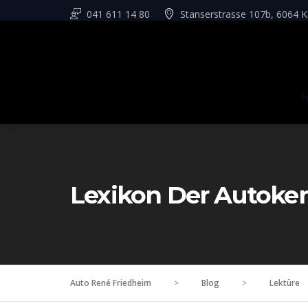
041 611 14 80
Stanserstrasse 107b, 6064 K
Lexikon Der Autoke
Auto René Friedheim
>
Blog
>
Lektüre