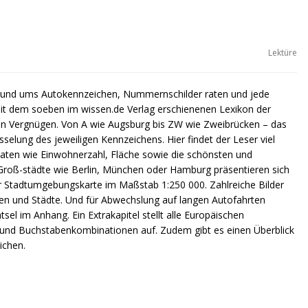
Lektüre
 rund ums Autokennzeichen, Nummernschilder raten und jede
t dem soeben im wissen.de Verlag erschienenen Lexikon der
en Vergnügen. Von A wie Augsburg bis ZW wie Zweibrücken – das
sselung des jeweiligen Kennzeichens. Hier findet der Leser viel
aten wie Einwohnerzahl, Fläche sowie die schönsten und
t. Groß-städte wie Berlin, München oder Hamburg präsentieren sich
ner Stadtumgebungskarte im Maßstab 1:250 000. Zahlreiche Bilder
en und Städte. Und für Abwechslung auf langen Autofahrten
l im Anhang. Ein Extrakapitel stellt alle Europäischen
n- und Buchstabenkombinationen auf. Zudem gibt es einen Überblick
ichen.