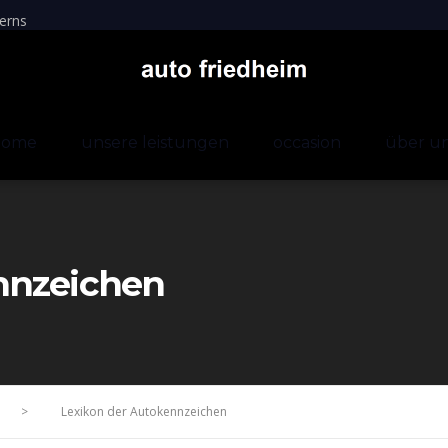
erns
home
unsere leistungen
occasion
über u
nnzeichen
>
Lexikon der Autokennzeichen