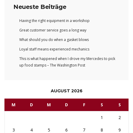
Neueste Beiträge
Having the right equipment in a workshop
Great customer service goes a long way
What should you do when a gasket blows
Loyal staff means experienced mechanics
This is what happened when I drove my Mercedes to pick
up food stamps – The Washington Post
AUGUST 2026
M
D
M
D
F
S
S
1
2
3
4
5
6
7
8
9