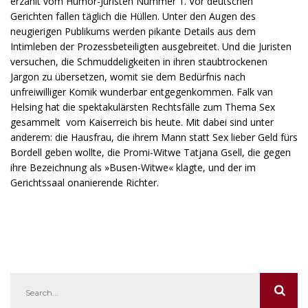
erzählt vom Humor-Juristen Nummer 1. Vor deutschen
Gerichten fallen täglich die Hüllen. Unter den Augen des
neugierigen Publikums werden pikante Details aus dem
Intimleben der Prozessbeteiligten ausgebreitet. Und die Juristen
versuchen, die Schmuddeligkeiten in ihren staubtrockenen
Jargon zu übersetzen, womit sie dem Bedürfnis nach
unfreiwilliger Komik wunderbar entgegenkommen. Falk van
Helsing hat die spektakulärsten Rechtsfälle zum Thema Sex
gesammelt  vom Kaiserreich bis heute. Mit dabei sind unter
anderem: die Hausfrau, die ihrem Mann statt Sex lieber Geld fürs
Bordell geben wollte, die Promi-Witwe Tatjana Gsell, die gegen
ihre Bezeichnung als »Busen-Witwe« klagte, und der im
Gerichtssaal onanierende Richter.