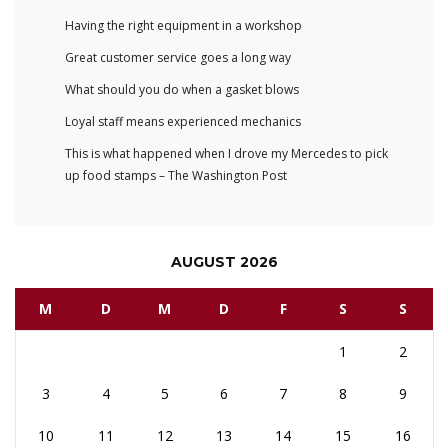
Having the right equipment in a workshop
Great customer service goes a long way
What should you do when a gasket blows
Loyal staff means experienced mechanics
This is what happened when I drove my Mercedes to pick
up food stamps – The Washington Post
AUGUST 2026
M
D
M
D
F
S
S
1
2
3
4
5
6
7
8
9
10
11
12
13
14
15
16