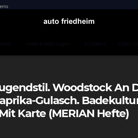
erns
home
unsere leistungen
occasion
über u
gendstil. Woodstock An D
prika-Gulasch. Badekultur.
l Mit Karte (MERIAN Hefte)