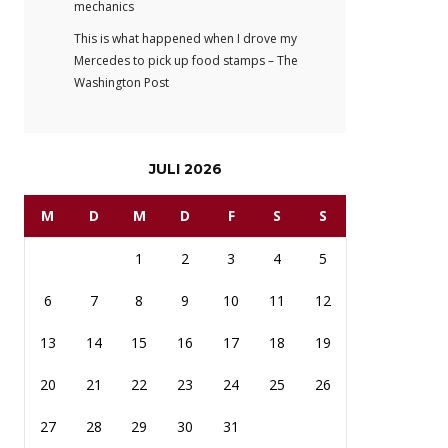
mechanics
This is what happened when I drove my
Mercedes to pick up food stamps – The
Washington Post
JULI 2026
M
D
M
D
F
S
S
1
2
3
4
5
6
7
8
9
10
11
12
13
14
15
16
17
18
19
20
21
22
23
24
25
26
27
28
29
30
31