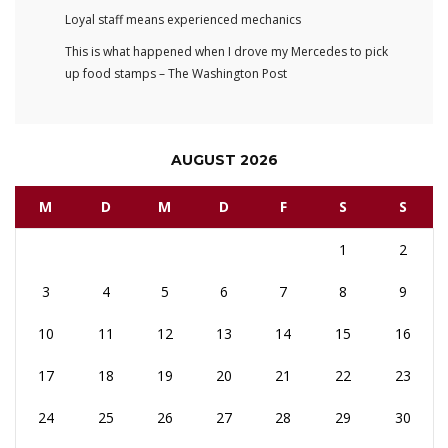
Loyal staff means experienced mechanics
This is what happened when I drove my Mercedes to pick
up food stamps – The Washington Post
AUGUST 2026
M
D
M
D
F
S
S
1
2
3
4
5
6
7
8
9
10
11
12
13
14
15
16
17
18
19
20
21
22
23
24
25
26
27
28
29
30