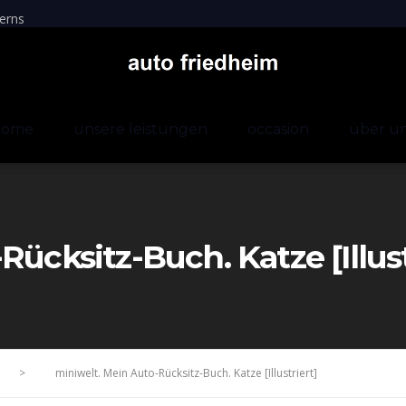
erns
home
unsere leistungen
occasion
über u
ücksitz-Buch. Katze [Illust
>
miniwelt. Mein Auto-Rücksitz-Buch. Katze [Illustriert]