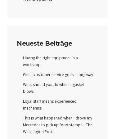
Neueste Beiträge
Having the right equipment in a
workshop
Great customer service goes a long way
What should you do when a gasket
blows
Loyal staff means experienced
mechanics
This is what happened when I drove my
Mercedes to pick up food stamps – The
Washington Post