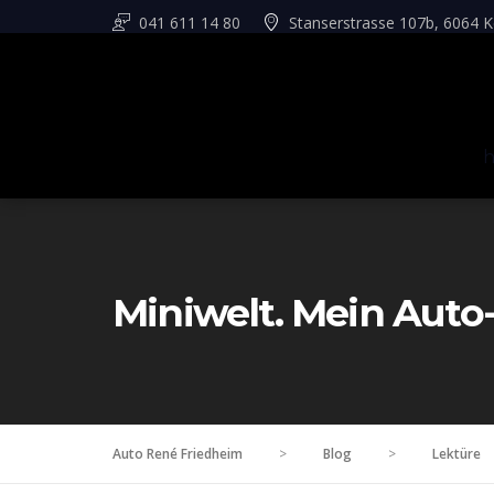
041 611 14 80
Stanserstrasse 107b, 6064 K
Miniwelt. Mein Auto-R
Auto René Friedheim
>
Blog
>
Lektüre