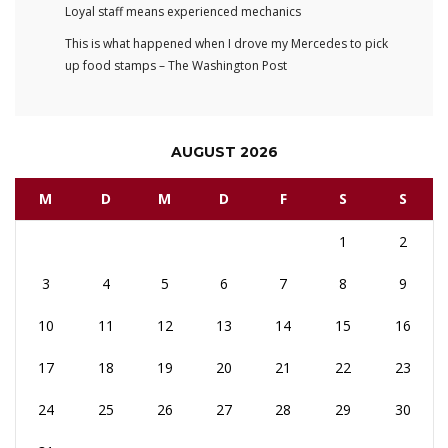
Loyal staff means experienced mechanics
This is what happened when I drove my Mercedes to pick
up food stamps – The Washington Post
AUGUST 2026
M
D
M
D
F
S
S
1
2
3
4
5
6
7
8
9
10
11
12
13
14
15
16
17
18
19
20
21
22
23
24
25
26
27
28
29
30