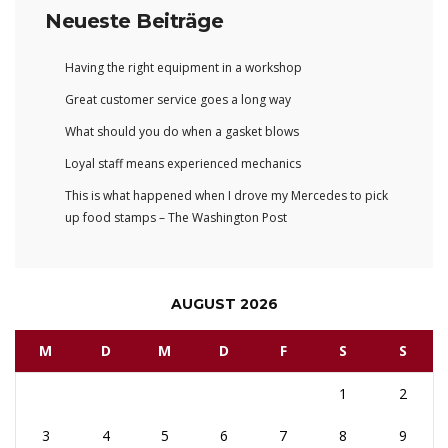
Neueste Beiträge
Having the right equipment in a workshop
Great customer service goes a long way
What should you do when a gasket blows
Loyal staff means experienced mechanics
This is what happened when I drove my Mercedes to pick
up food stamps – The Washington Post
AUGUST 2026
M
D
M
D
F
S
S
1
2
3
4
5
6
7
8
9