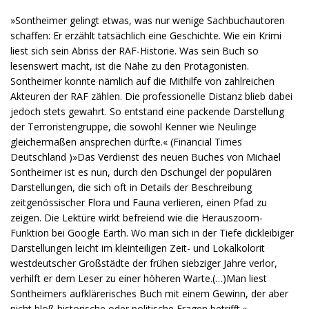
»Sontheimer gelingt etwas, was nur wenige Sachbuchautoren
schaffen: Er erzählt tatsächlich eine Geschichte. Wie ein Krimi
liest sich sein Abriss der RAF-Historie. Was sein Buch so
lesenswert macht, ist die Nähe zu den Protagonisten.
Sontheimer konnte nämlich auf die Mithilfe von zahlreichen
Akteuren der RAF zählen. Die professionelle Distanz blieb dabei
jedoch stets gewahrt. So entstand eine packende Darstellung
der Terroristengruppe, die sowohl Kenner wie Neulinge
gleichermaßen ansprechen dürfte.« (Financial Times
Deutschland )»Das Verdienst des neuen Buches von Michael
Sontheimer ist es nun, durch den Dschungel der populären
Darstellungen, die sich oft in Details der Beschreibung
zeitgenössischer Flora und Fauna verlieren, einen Pfad zu
zeigen. Die Lektüre wirkt befreiend wie die Herauszoom-
Funktion bei Google Earth. Wo man sich in der Tiefe dickleibiger
Darstellungen leicht im kleinteiligen Zeit- und Lokalkolorit
westdeutscher Großstädte der frühen siebziger Jahre verlor,
verhilft er dem Leser zu einer höheren Warte.(…)Man liest
Sontheimers aufklärerisches Buch mit einem Gewinn, der aber
nicht bloß historische oder politische Fragen betrifft.«