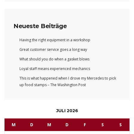
Neueste Beiträge
Having the right equipment in a workshop
Great customer service goes a long way
What should you do when a gasket blows
Loyal staff means experienced mechanics
This is what happened when I drove my Mercedes to pick
up food stamps – The Washington Post
JULI 2026
M
D
M
D
F
S
S