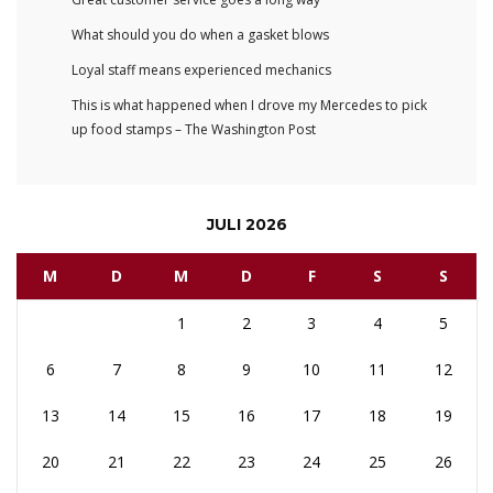
What should you do when a gasket blows
Loyal staff means experienced mechanics
This is what happened when I drove my Mercedes to pick
up food stamps – The Washington Post
JULI 2026
M
D
M
D
F
S
S
1
2
3
4
5
6
7
8
9
10
11
12
13
14
15
16
17
18
19
20
21
22
23
24
25
26