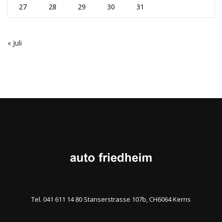
27
28
29
30
31
« Juli
Tel. 041 611 14 80 Stanserstrasse 107b, CH6064 Kerns