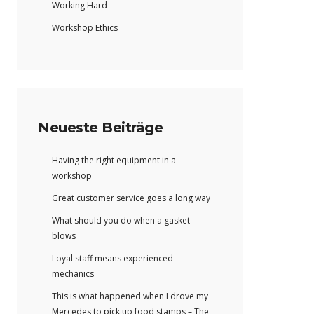
Working Hard
Workshop Ethics
Neueste Beiträge
Having the right equipment in a
workshop
Great customer service goes a long way
What should you do when a gasket
blows
Loyal staff means experienced
mechanics
This is what happened when I drove my
Mercedes to pick up food stamps – The