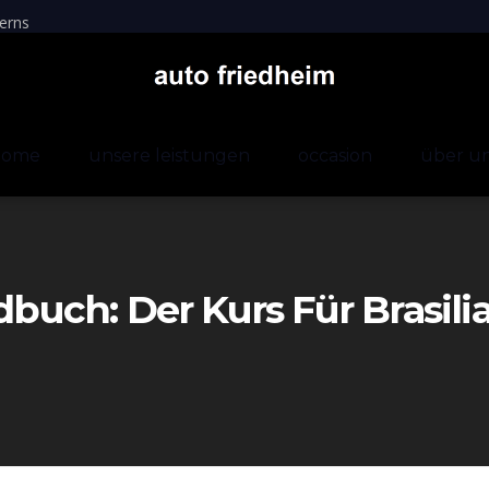
erns
home
unsere leistungen
occasion
über u
ndbuch: Der Kurs Für Brasili